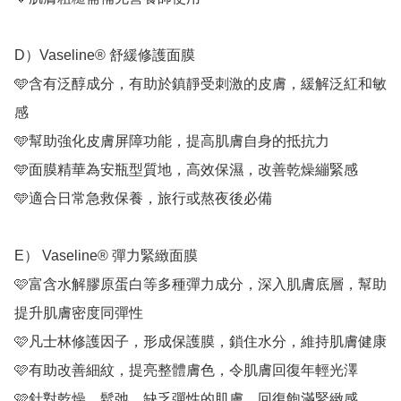
D）Vaseline® 舒緩修護面膜

🩵含有泛醇成分，有助於鎮靜受刺激的皮膚，緩解泛紅和敏
感

🩵幫助強化皮膚屏障功能，提高肌膚自身的抵抗力

🩵面膜精華為安瓶型質地，高效保濕，改善乾燥繃緊感

🩵適合日常急救保養，旅行或熬夜後必備

E） Vaseline® 彈力緊緻面膜

🩷富含水解膠原蛋白等多種彈力成分，深入肌膚底層，幫助
提升肌膚密度同彈性

🩷凡士林修護因子，形成保護膜，鎖住水分，維持肌膚健康

🩷有助改善細紋，提亮整體膚色，令肌膚回復年輕光澤

🩷針對乾燥、鬆弛、缺乏彈性的肌膚，回復飽滿緊緻感
