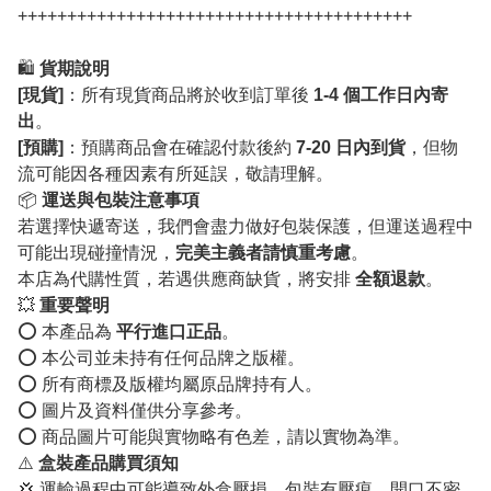
++++++++++++++++++++++++++++++++++++++++
🛍️
貨期說明
[現貨]
：所有現貨商品將於收到訂單後
1-4 個工作日內寄
出
。
[預購]
：預購商品會在確認付款後約
7-20 日內到貨
，但物
流可能因各種因素有所延誤，敬請理解。
📦
運送與包裝注意事項
若選擇快遞寄送，我們會盡力做好包裝保護，但運送過程中
可能出現碰撞情況，
完美主義者請慎重考慮
。
本店為代購性質，若遇供應商缺貨，將安排
全額退款
。
💥
重要聲明
⭕️ 本產品為
平行進口正品
。
⭕️ 本公司並未持有任何品牌之版權。
⭕️ 所有商標及版權均屬原品牌持有人。
⭕️ 圖片及資料僅供分享參考。
⭕️ 商品圖片可能與實物略有色差，請以實物為準。
⚠️
盒裝產品購買須知
💢 運輸過程中可能導致外盒壓損、包裝有壓痕、開口不密