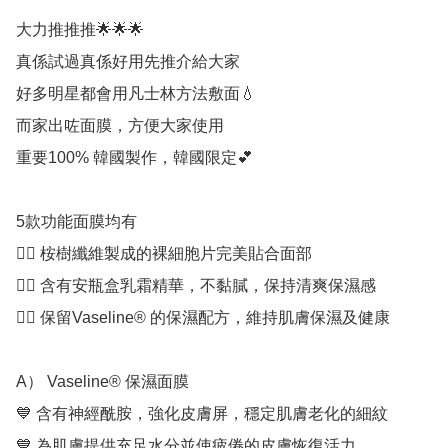
大力推推推🌟🌟🌟

真係試過真係好用先推介給大家

好多明星都會用凡士林方法敷面💧

而家出咗面膜，方便大家使用

重要100% 韓國製作，韓國限定💕

5款功能面膜均有

👍🏻 桉樹纖維製成的裸細胞片完美貼合面部

👍🏻 含有安瓶盒乳霜精華，不黏膩，保持清爽保濕感

👍🏻 保留Vaseline® 的保濕配方，維持肌膚保濕及健康

A） Vaseline® 保濕面膜

💙 含有神經酰胺，強化皮膚屏，穩定肌膚老化的細紋

💙 為肌膚提供充足水分並使疲倦的皮膚恢復活力
