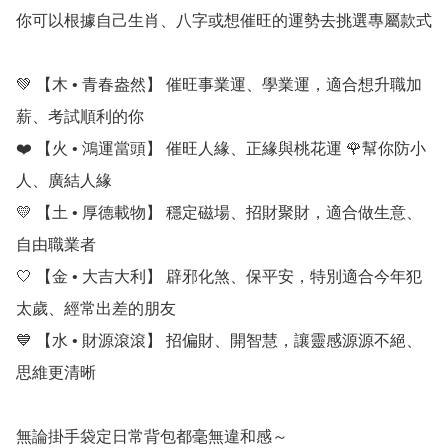
你可以根據自己生肖、八字或想催旺的運勢去挑選專屬款式

💚 【木 • 青春盎然】 催旺事業運、學業運，適合想升職加
薪、考試順利的你

❤️ 【火 • 鴻運當頭】 催旺人緣、正緣與桃花運 🌹幫你防小
人、廣結人緣

💛 【土 • 厚德載物】 穩定磁場、招財聚財，適合做生意、
自由職業者

🤍 【金 • 大吉大利】 辟邪化煞、保平安，特別適合今年犯
太歲、經常出差的朋友

💙 【水 • 財源滾滾】 招偏財、開智慧，讓靈感源源不絕、
思維更清晰

無論掛手袋定日常背包都毫無違和感～
