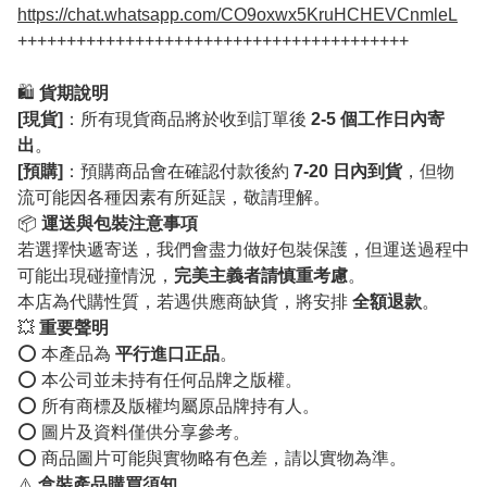
https://chat.whatsapp.com/CO9oxwx5KruHCHEVCnmleL
++++++++++++++++++++++++++++++++++++++++
🛍️
貨期說明
[現貨]
：所有現貨商品將於收到訂單後
2-5 個工作日內寄
出
。
[預購]
：預購商品會在確認付款後約
7-20 日內到貨
，但物
流可能因各種因素有所延誤，敬請理解。
📦
運送與包裝注意事項
若選擇快遞寄送，我們會盡力做好包裝保護，但運送過程中
可能出現碰撞情況，
完美主義者請慎重考慮
。
本店為代購性質，若遇供應商缺貨，將安排
全額退款
。
💥
重要聲明
⭕️ 本產品為
平行進口正品
。
⭕️ 本公司並未持有任何品牌之版權。
⭕️ 所有商標及版權均屬原品牌持有人。
⭕️ 圖片及資料僅供分享參考。
⭕️ 商品圖片可能與實物略有色差，請以實物為準。
⚠️
盒裝產品購買須知