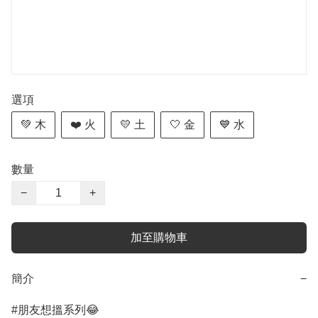
選項
💚 木
❤️ 火
💛 土
🤍 金
💙 水
數量
−
+
加至購物車
簡介
−
#朋友想搵系列😂
