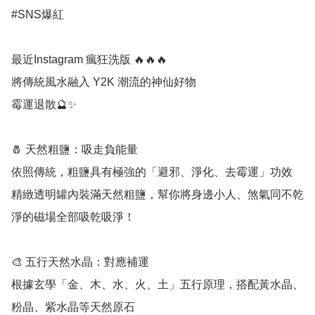
#SNS爆紅

最近Instagram 瘋狂洗版 🔥🔥🔥

將傳統風水融入 Y2K 潮流的神仙好物

霉運退散🔮✨

🧂 天然粗鹽：吸走負能量

依照傳統，粗鹽具有極強的「避邪、淨化、去霉運」功效

精緻透明罐內裝滿天然粗鹽，幫你將身邊小人、煞氣同不乾
淨的磁場全部吸乾吸淨！

🎨 五行天然水晶：對應補運

根據玄學「金、木、水、火、土」五行原理，搭配黃水晶、
粉晶、紫水晶等天然原石
