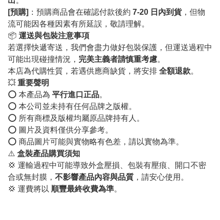
出
。
[預購]
：預購商品會在確認付款後約
7-20 日內到貨
，但物
流可能因各種因素有所延誤，敬請理解。
📦
運送與包裝注意事項
若選擇快遞寄送，我們會盡力做好包裝保護，但運送過程中
可能出現碰撞情況，
完美主義者請慎重考慮
。
本店為代購性質，若遇供應商缺貨，將安排
全額退款
。
💥
重要聲明
⭕️ 本產品為
平行進口正品
。
⭕️ 本公司並未持有任何品牌之版權。
⭕️ 所有商標及版權均屬原品牌持有人。
⭕️ 圖片及資料僅供分享參考。
⭕️ 商品圖片可能與實物略有色差，請以實物為準。
⚠️
盒裝產品購買須知
💢 運輸過程中可能導致外盒壓損、包裝有壓痕、開口不密
合或無封膜，
不影響產品內容與品質
，請安心使用。
💢 運費將以
順豐最終收費為準
。