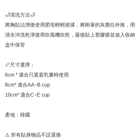
🛁清洗方法🛁

將胸貼沾溼後使用肥皂輕輕搓揉，將附著的灰塵往外推，用
清水沖洗乾淨後用吹風機吹乾，最後貼上塑膠膜並放入收納
盒中保管

📏尺寸選擇：

6cm * 適合只遮蓋乳暈時使用

8cm* 適合AA~B cup

10cm* 適合C~E cup

產地：韓國

⚠️ 所有貼身物品不設退換