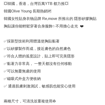
💥韓國，香港，台灣百萬YTB 都力推💥

韓國Olive Young 長期熱銷🆙

韓國女性貼身衣物品牌 Re,move 所推出的 隱形矽膠胸貼 

胸貼讓你能輕鬆穿著合身服飾✨不用擔心走光  ❤️

✅採新型技術利用體溫使胸貼黏著

✅以矽膠製作而成，接近膚色的自然膚色

✅符合人體的弧度設計，貼上即可完美隱形

✅黏著力非常高， 一整天都沒有任何移動

✅可以無憂無慮的使用

✅磁吸式外盒方便收納

✅ 通過肌膚刺激測試，敏感肌也能安心使用 

兩種尺寸，可清洗並重複使用♻️
