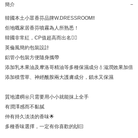
簡介
−
韓國本土小眾香芬品牌W.DRESSROOM‼️

佢地嘅家居香芬噴霧為人所熟悉！

韓國非常紅，CP值超高而出名👍🏻

英倫風簡約包裝設計

鋁管小包裝方便隨身攜帶

添加乳木果油及摩洛哥精油等多種保濕成分💧滋潤效果加倍

添加積雪草、神經酰胺兩大護膚成分，鎖水又保濕

質地濃稠㊙️只需要用小小就能抹上全手

有潤澤感而不黏膩

仲有持久淡淡的香味🌟

多種香味選擇，一定有你喜歡的🙌🏻
