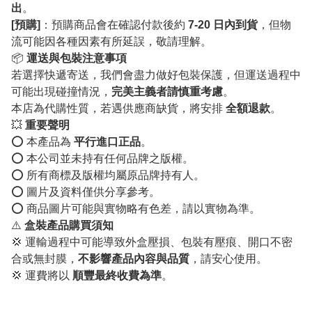
出
。
[預購]
：預購商品會在確認付款後約
7-20 日內到貨
，但物
流可能因各種因素有所延誤，敬請理解。
📦
運送與包裝注意事項
若選擇快遞寄送，我們會盡力做好包裝保護，但運送過程中
可能出現碰撞情況，
完美主義者請慎重考慮
。
本店為代購性質，若遇供應商缺貨，將安排
全額退款
。
💥
重要聲明
⭕️ 本產品為
平行進口正品
。
⭕️ 本公司並未持有任何品牌之版權。
⭕️ 所有商標及版權均屬原品牌持有人。
⭕️ 圖片及資料僅供分享參考。
⭕️ 商品圖片可能與實物略有色差，請以實物為準。
⚠️
盒裝產品購買須知
💢 運輸過程中可能導致外盒壓損、包裝有壓痕、開口不密
合或無封膜，
不影響產品內容與品質
，請安心使用。
💢 運費將以
順豐最終收費為準
。