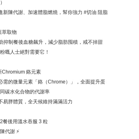
）

促進新陳代謝、加速體脂燃燒，幫你強力 #切油 阻脂

葉萃取物

0% 幫助抑制餐後血糖飆升，減少脂肪囤積，戒不掉甜
粉嘅人士絕對需要它！

新Chromium 鉻元素

體必需的微量元素「鉻（Chrome）」，全面提升蛋
同碳水化合物的代謝率

造不易胖體質，全天候維持滿滿活力

餐後用溫水吞服 3 粒

代謝 ⚡
