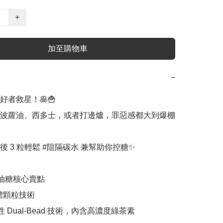
+
加至購物車
−
者救星！🥞🍟 

波蘿油、西多士，或者打邊爐，罪惡感都大到爆棚
 3 粒輕鬆 #阻隔碳水 兼幫助你控糖✨

油糖核心賣點

球體顆粒技術

性 Dual-Bead 技術，內含高濃度綠茶素