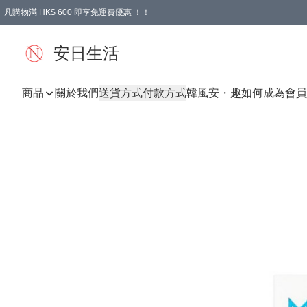
凡購物滿 HK$ 600 即享免運費優惠 ！！
安日生活
商品
關於我們
送貨方式
付款方式
韓風
安・趣
如何成為會員