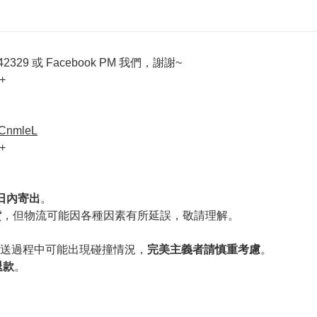
329 或 Facebook PM 我們，謝謝~
+
VCnmleL
+
作日內寄出
。
貨
，但物流可能因各種因素有所延誤，敬請理解。
送過程中可能出現碰撞情況，
完美主義者請慎重考慮
。
退款
。