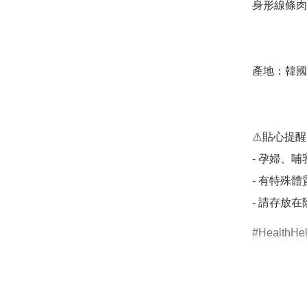
身形線條肉眼
產地：韓國

⚠️貼心提醒

- 孕婦、哺
- 有特殊
- 請存放
HealthHe