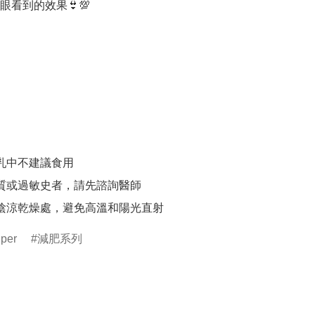
看到的效果👙💯

乳中不建議食用

體質或過敏史者，請先諮詢醫師

在陰涼乾燥處，避免高溫和陽光直射
lper
減肥系列