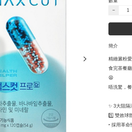
數量
−
簡介
精緻澱粉愛好
食完茶餐廳
😫

唔洗驚，餐後
✨ 3大阻隔
1️⃣ 雙效
‣ 採用革命