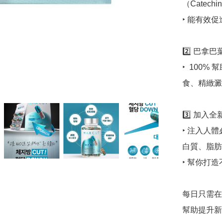
（Catechin
‣ 能有效
2️⃣ 巴拿巴
‣  10
食、精緻澱
3️⃣ 加入全
‣ 注入人
白質、脂肪
‣ 幫你打
每日只需在2
幫助提升新陳