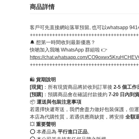
商品詳情
客戶可先直接網站落單預留, 也可以whatsapp 94142
+++++++++++++++++++++++++++++++++++++++
🔔 想第一時間收到最新優惠？
快啲加入我哋 WhatsApp 群組啦 👉
https://chat.whatsapp.com/CO9oxwx5KruHCHE
+++++++++++++++++++++++++++++++++++++++
🛍️
貨期說明
[現貨]
：所有現貨商品將於收到訂單後
2-5 個工
[預購]
：預購商品會在確認付款後約
7-20 日內到
📦
運送與包裝注意事項
若選擇快遞寄送，我們會盡力做好包裝保護，但運
本店為代購性質，若遇供應商缺貨，將安排
全額
💥
重要聲明
⭕️ 本產品為
平行進口正品
。