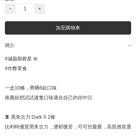
−
+
加至購物車
簡介
−
#減脂期救星 🚨

#作弊零食

一盒10條，齊晒6款口味

推薦給想試試邊隻口味適合自己的你🫶🏻

🍫 黑朱古力 Dark X 2條

比利時優質黑朱古力，濃郁微苦，可可控最愛，高質感首選
