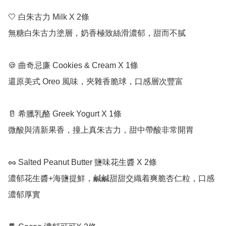
🤍 白朱古力 Milk X 2條

無糖白朱古力塗層，奶香極致絲滑濃郁，甜而不膩

🍪 曲奇忌廉 Cookies & Cream X 1條

還原美式 Oreo 風味，夾雜香脆球，口感層次豐富

🥛 希臘乳酪 Greek Yogurt X 1條

微酸與清新果香，撞上真朱古力，甜中帶酸非常開胃

🥜 Salted Peanut Butter 鹽味花生醬 X 2條

濃郁花生醬+海鹽提鮮，鹹鹹甜甜交織着爽脆杏仁粒，口感
濃郁厚實
