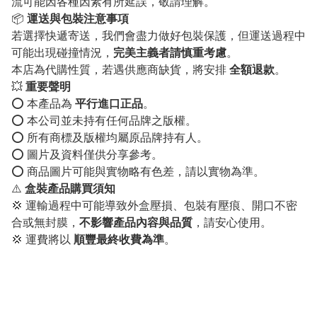
流可能因各種因素有所延誤，敬請理解。
📦
運送與包裝注意事項
若選擇快遞寄送，我們會盡力做好包裝保護，但運送過程中
可能出現碰撞情況，
完美主義者請慎重考慮
。
本店為代購性質，若遇供應商缺貨，將安排
全額退款
。
💥
重要聲明
⭕️ 本產品為
平行進口正品
。
⭕️ 本公司並未持有任何品牌之版權。
⭕️ 所有商標及版權均屬原品牌持有人。
⭕️ 圖片及資料僅供分享參考。
⭕️ 商品圖片可能與實物略有色差，請以實物為準。
⚠️
盒裝產品購買須知
💢 運輸過程中可能導致外盒壓損、包裝有壓痕、開口不密
合或無封膜，
不影響產品內容與品質
，請安心使用。
💢 運費將以
順豐最終收費為準
。