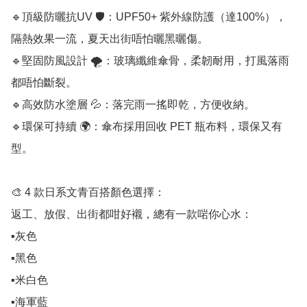
🔹頂級防曬抗UV 🛡️：UPF50+ 紫外線防護（達100%），
隔熱效果一流，夏天出街唔怕曬黑曬傷。

🔹堅固防風設計 🌪️：玻璃纖維傘骨，柔韌耐用，打風落雨
都唔怕斷裂。

🔹高效防水塗層 💦：落完雨一搖即乾，方便收納。

🔹環保可持續 🌍：傘布採用回收 PET 瓶布料，環保又有
型。

🎨 4 款日系文青百搭顏色選擇：

返工、放假、出街都咁好襯，總有一款啱你心水：

▪️灰色

▪️黑色

▪️米白色

▪️海軍藍
