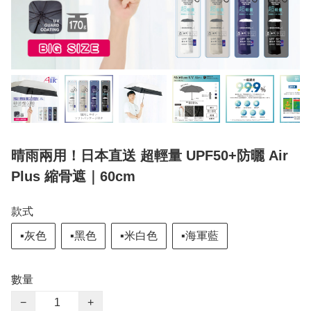
晴雨兩用！日本直送 超輕量 UPF50+防曬 Air
Plus 縮骨遮｜60cm
款式
▪️灰色
▪️黑色
▪️米白色
▪️海軍藍
數量
−
+