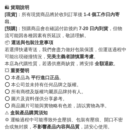
🛍️
貨期說明
[現貨]
：所有現貨商品將於收到訂單後
1-4 個工作日內寄
出
。
[預購]
：預購商品會在確認付款後約
7-20 日內到貨
，但物
流可能因各種因素有所延誤，敬請理解。
📦
運送與包裝注意事項
若選擇快遞寄送，我們會盡力做好包裝保護，但運送過程中
可能出現碰撞情況，
完美主義者請慎重考慮
。
本店為代購性質，若遇供應商缺貨，將安排
全額退款
。
💥
重要聲明
⭕️ 本產品為
平行進口正品
。
⭕️ 本公司並未持有任何品牌之版權。
⭕️ 所有商標及版權均屬原品牌持有人。
⭕️ 圖片及資料僅供分享參考。
⭕️ 商品圖片可能與實物略有色差，請以實物為準。
⚠️
盒裝產品購買須知
💢 運輸過程中可能導致外盒壓損、包裝有壓痕、開口不密
合或無封膜，
不影響產品內容與品質
，請安心使用。