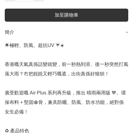
加至購物車
簡介
−
🌟極輕、防風、超抗UV ☔️☀️

香港嘅天氣真係話變就變，前一秒熱到溶、後一秒突然打風
落大雨？冇把靚靚又輕巧嘅遮，出街真係好狼狽！

廣受歡迎嘅 Air Plus 系列再升級，推出 晴雨兩用版 💙。環
保布料 + 堅固傘骨，兼具防曬、防風、防水功能，絕對係
女生必備！

♻️ 產品特色
