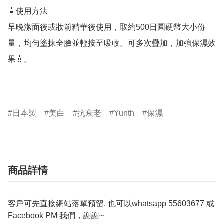
🧴使用方法

早晚潔面後或妝前精華後使用，取約500日圓硬幣大小份
量，均勻塗抹全臉並輕按至吸收。可多次疊加，加強保濕效
果💧。

日本製
美白
抗衰老
Yunth
保濕
商品詳情
客戶可先直接網站落單預留, 也可以whatsapp 55603677 或
Facebook PM 我們，謝謝~