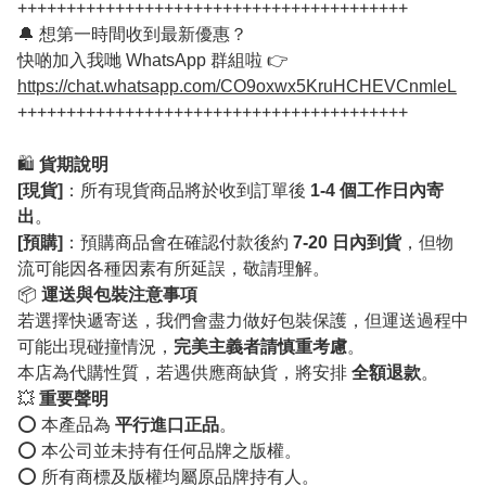
++++++++++++++++++++++++++++++++++++++++
🔔 想第一時間收到最新優惠？
快啲加入我哋 WhatsApp 群組啦 👉
https://chat.whatsapp.com/CO9oxwx5KruHCHEVCnmleL
++++++++++++++++++++++++++++++++++++++++
🛍️
貨期說明
[現貨]
：所有現貨商品將於收到訂單後
1-4 個工作日內寄
出
。
[預購]
：預購商品會在確認付款後約
7-20 日內到貨
，但物
流可能因各種因素有所延誤，敬請理解。
📦
運送與包裝注意事項
若選擇快遞寄送，我們會盡力做好包裝保護，但運送過程中
可能出現碰撞情況，
完美主義者請慎重考慮
。
本店為代購性質，若遇供應商缺貨，將安排
全額退款
。
💥
重要聲明
⭕️ 本產品為
平行進口正品
。
⭕️ 本公司並未持有任何品牌之版權。
⭕️ 所有商標及版權均屬原品牌持有人。