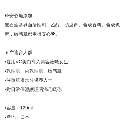
🚫安心無添加

無石油基界面活性劑、乙醇、防腐劑、合成香料、合成色
素，敏感肌都用得安心💖。

👩‍🦰適合人群

▪️愛用VC美白導入美容液嘅女生

▪️乾性肌、內乾性肌、敏感肌

▪️注重肌膚水分保養人士

▪️對日常保濕護理唔滿足嘅你

▪️容量：120ml

▪️產地：日本
