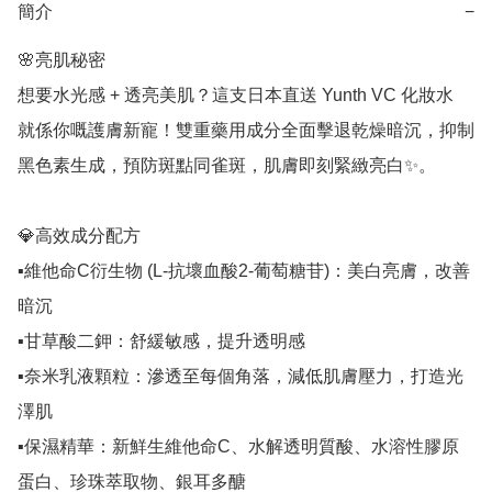
簡介
−
🌸亮肌秘密

想要水光感 + 透亮美肌？這支日本直送 Yunth VC 化妝水 
就係你嘅護膚新寵！雙重藥用成分全面擊退乾燥暗沉，抑制
黑色素生成，預防斑點同雀斑，肌膚即刻緊緻亮白✨。

💎高效成分配方

▪️維他命C衍生物 (L-抗壞血酸2-葡萄糖苷)：美白亮膚，改善
暗沉

▪️甘草酸二鉀：舒緩敏感，提升透明感

▪️奈米乳液顆粒：滲透至每個角落，減低肌膚壓力，打造光
澤肌

▪️保濕精華：新鮮生維他命C、水解透明質酸、水溶性膠原
蛋白、珍珠萃取物、銀耳多醣
