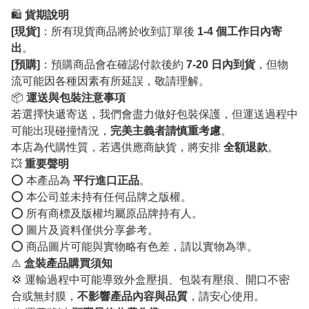
🛍️
貨期說明
[現貨]
：所有現貨商品將於收到訂單後
1-4 個工作日內寄
出
。
[預購]
：預購商品會在確認付款後約
7-20 日內到貨
，但物
流可能因各種因素有所延誤，敬請理解。
📦
運送與包裝注意事項
若選擇快遞寄送，我們會盡力做好包裝保護，但運送過程中
可能出現碰撞情況，
完美主義者請慎重考慮
。
本店為代購性質，若遇供應商缺貨，將安排
全額退款
。
💥
重要聲明
⭕️ 本產品為
平行進口正品
。
⭕️ 本公司並未持有任何品牌之版權。
⭕️ 所有商標及版權均屬原品牌持有人。
⭕️ 圖片及資料僅供分享參考。
⭕️ 商品圖片可能與實物略有色差，請以實物為準。
⚠️
盒裝產品購買須知
💢 運輸過程中可能導致外盒壓損、包裝有壓痕、開口不密
合或無封膜，
不影響產品內容與品質
，請安心使用。