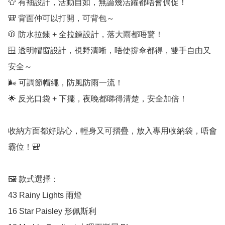
👕 有袖設計，活動自如，無論幾活躍都唔會侷促！

🎒 背面仲可以打開，可背包～

🧥 防水拉鍊 + 全拉鍊設計，落大雨都唔驚！

🪟 透明帽窗設計，視野清晰，唔使撐傘都得，雙手自由又
安全～

🌬️ 可調節帽繩，防風防雨一流！

🌟 反光口袋 + 下擺，夜晚都睇得清楚，安全加倍！

收納方面都好貼心，輕身又可摺疊，放入專用收納袋，唔會
霸位！🎒

🖼️ 款式選擇：

43 Rainy Lights 雨燈

16 Star Paisley 形佩斯利
