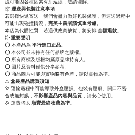
流可能因各種因素有所延誤，敬請理解。
📦
運送與包裝注意事項
若選擇快遞寄送，我們會盡力做好包裝保護，但運送過程中
可能出現碰撞情況，
完美主義者請慎重考慮
。
本店為代購性質，若遇供應商缺貨，將安排
全額退款
。
💥
重要聲明
⭕️ 本產品為
平行進口正品
。
⭕️ 本公司並未持有任何品牌之版權。
⭕️ 所有商標及版權均屬原品牌持有人。
⭕️ 圖片及資料僅供分享參考。
⭕️ 商品圖片可能與實物略有色差，請以實物為準。
⚠️
盒裝產品購買須知
💢 運輸過程中可能導致外盒壓損、包裝有壓痕、開口不密
合或無封膜，
不影響產品內容與品質
，請安心使用。
💢 運費將以
順豐最終收費為準
。