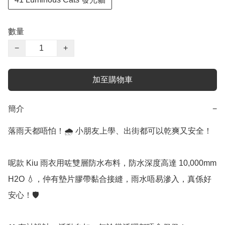
數量
−
+
加至購物車
簡介
−
落雨天都唔怕！🌧️ 小朋友上學、出街都可以乾爽又安全！

呢款 Kiu 雨衣用咗雙層防水布料，防水深度高達 10,000mm 
H2O 💧，仲有墊片膠帶黏合接縫，雨水唔易滲入，真係好
安心！🛡️
