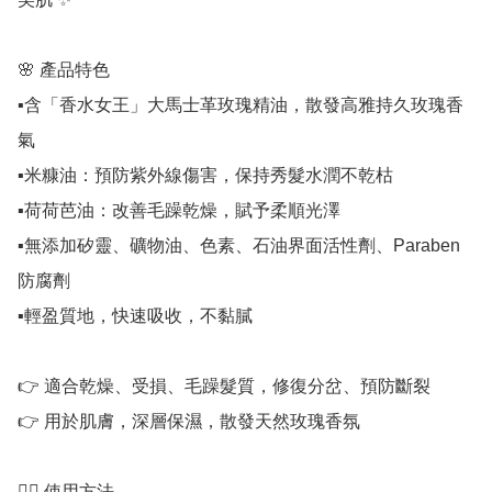
🌸 產品特色

▪️含「香水女王」大馬士革玫瑰精油，散發高雅持久玫瑰香
氣

▪️米糠油：預防紫外線傷害，保持秀髮水潤不乾枯

▪️荷荷芭油：改善毛躁乾燥，賦予柔順光澤

▪️無添加矽靈、礦物油、色素、石油界面活性劑、Paraben
防腐劑

▪️輕盈質地，快速吸收，不黏膩

👉 適合乾燥、受損、毛躁髮質，修復分岔、預防斷裂

👉 用於肌膚，深層保濕，散發天然玫瑰香氛

💆‍♀️ 使用方法
