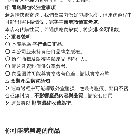
流可能因各種因素有所延誤，敬請理解。
📦
運送與包裝注意事項
若選擇快遞寄送，我們會盡力做好包裝保護，但運送過程中
可能出現碰撞情況，
完美主義者請慎重考慮
。
本店為代購性質，若遇供應商缺貨，將安排
全額退款
。
💥
重要聲明
⭕️ 本產品為
平行進口正品
。
⭕️ 本公司並未持有任何品牌之版權。
⭕️ 所有商標及版權均屬原品牌持有人。
⭕️ 圖片及資料僅供分享參考。
⭕️ 商品圖片可能與實物略有色差，請以實物為準。
⚠️
盒裝產品購買須知
💢 運輸過程中可能導致外盒壓損、包裝有壓痕、開口不密
合或無封膜，
不影響產品內容與品質
，請安心使用。
💢 運費將以
順豐最終收費為準
。
你可能感興趣的商品