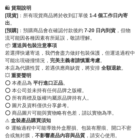
🛍️
貨期說明
[現貨]
：所有現貨商品將於收到訂單後
1-4 個工作日內寄
出
。
[預購]
：預購商品會在確認付款後約
7-20 日內到貨
，但物
流可能因各種因素有所延誤，敬請理解。
📦
運送與包裝注意事項
若選擇快遞寄送，我們會盡力做好包裝保護，但運送過程中
可能出現碰撞情況，
完美主義者請慎重考慮
。
本店為代購性質，若遇供應商缺貨，將安排
全額退款
。
💥
重要聲明
⭕️ 本產品為
平行進口正品
。
⭕️ 本公司並未持有任何品牌之版權。
⭕️ 所有商標及版權均屬原品牌持有人。
⭕️ 圖片及資料僅供分享參考。
⭕️ 商品圖片可能與實物略有色差，請以實物為準。
⚠️
盒裝產品購買須知
💢 運輸過程中可能導致外盒壓損、包裝有壓痕、開口不密
合或無封膜，
不影響產品內容與品質
，請安心使用。