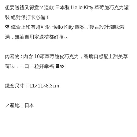
想要送禮又得意？這款 日本製 Hello Kitty 草莓脆巧克力罐
裝 絕對係打卡必備！

💖 鐵盒上印有超可愛 Hello Kitty 圖案，復古設計潮味滿
滿，無論自用定送禮都好啱～

內容物 : 內含 10顆草莓脆皮巧克力，香脆口感配上甜美草
莓味，一口一粒好幸福 🍫🍓

鐵盒尺寸：11×11×8.3cm

📍產地：日本
