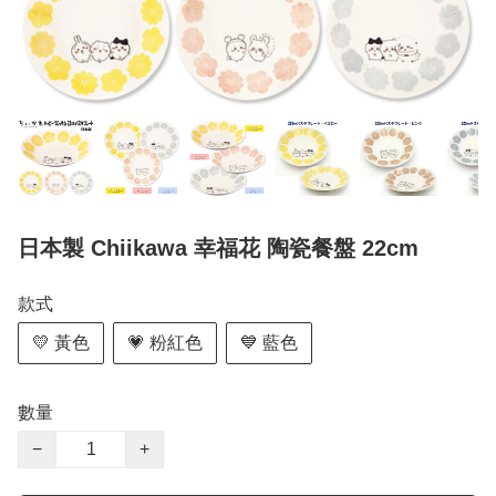
日本製 Chiikawa 幸福花 陶瓷餐盤 22cm
款式
💛 黃色
💗 粉紅色
💙 藍色
數量
−
+