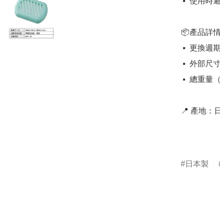
 ▪️  使用時避免強酸或強鹼清潔劑，以免影響微生物作用

📦產品詳情
 ▪️  更換週期：約 4 個月

 ▪️  外部尺寸：22 x 141 x 106 mm

 ▪️  總重量（含外殼）：36g

📍 產地：日本
日本製