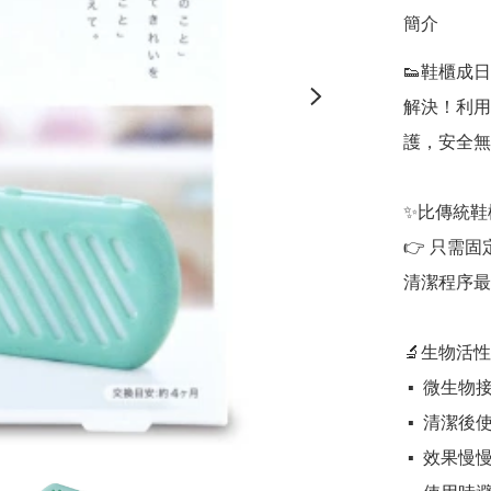
簡介
👟鞋櫃成日有
解決！利用
護，安全無
✨比傳統鞋
👉 只需
清潔程序最
🔬生物活性
 ▪️  微生物接觸空氣後開始活化，持續抑制黴菌

 ▪️  清潔後使用，鞋櫃更耐清新，減少清潔次數

 ▪️  效果慢慢滲透環境，數月後明顯感受到鞋櫃更乾淨
