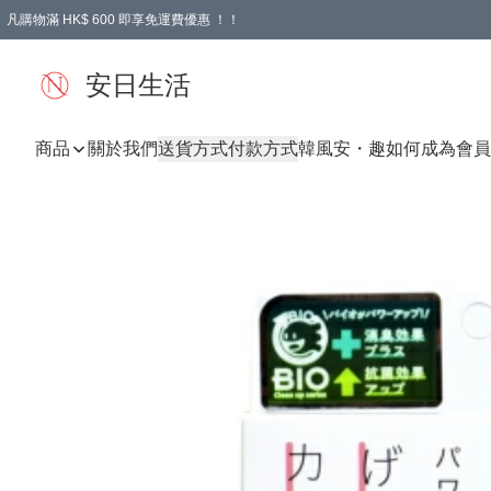
凡購物滿 HK$ 600 即享免運費優惠 ！！
安日生活
商品
關於我們
送貨方式
付款方式
韓風
安・趣
如何成為會員