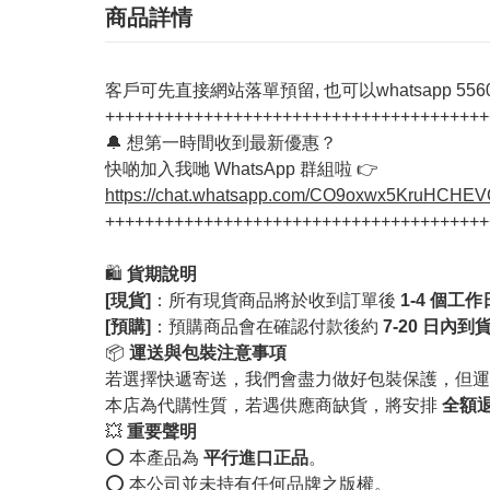
商品詳情
客戶可先直接網站落單預留, 也可以whatsapp 55603
+++++++++++++++++++++++++++++++++++++++
🔔 想第一時間收到最新優惠？
快啲加入我哋 WhatsApp 群組啦 👉
https://chat.whatsapp.com/CO9oxwx5KruHCHE
+++++++++++++++++++++++++++++++++++++++
🛍️
貨期說明
[現貨]
：所有現貨商品將於收到訂單後
1-4 個工
[預購]
：預購商品會在確認付款後約
7-20 日內到
📦
運送與包裝注意事項
若選擇快遞寄送，我們會盡力做好包裝保護，但運
本店為代購性質，若遇供應商缺貨，將安排
全額
💥
重要聲明
⭕️ 本產品為
平行進口正品
。
⭕️ 本公司並未持有任何品牌之版權。