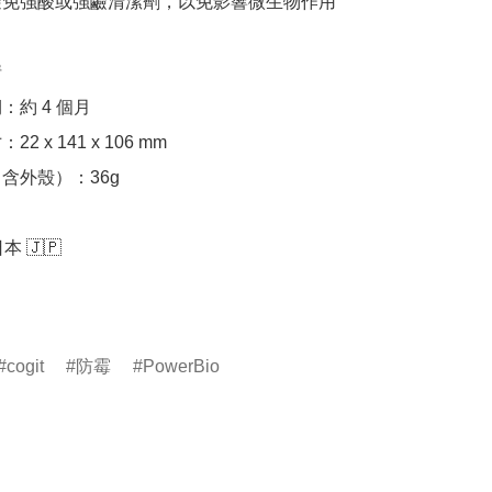


 🇯🇵

cogit
防霉
PowerBio