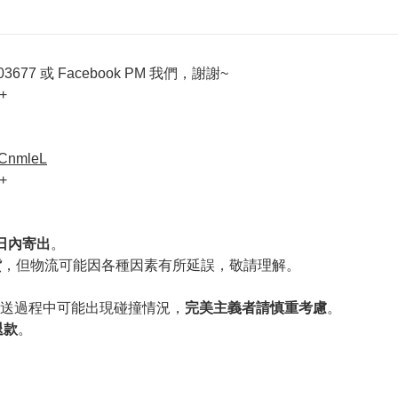
677 或 Facebook PM 我們，謝謝~
+
VCnmleL
+
作日內寄出
。
貨
，但物流可能因各種因素有所延誤，敬請理解。
送過程中可能出現碰撞情況，
完美主義者請慎重考慮
。
退款
。