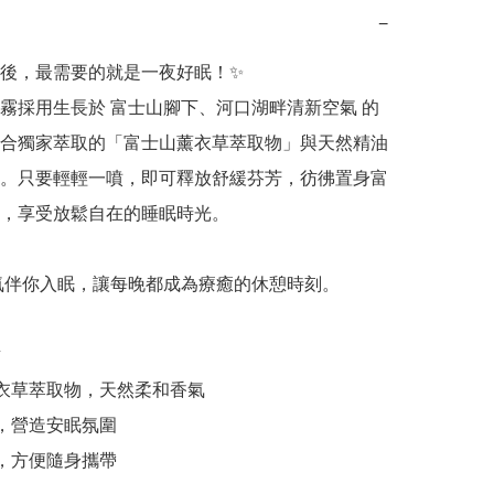
−
後，最需要的就是一夜好眠！✨

霧採用生長於 富士山腳下、河口湖畔清新空氣 的
合獨家萃取的「富士山薰衣草萃取物」與天然精油
。只要輕輕一噴，即可釋放舒緩芬芳，彷彿置身富
，享受放鬆自在的睡眠時光。

香氣伴你入眠，讓每晚都成為療癒的休憩時刻。



薰衣草萃取物，天然柔和香氣

鬆，營造安眠氛圍

身，方便隨身攜帶
