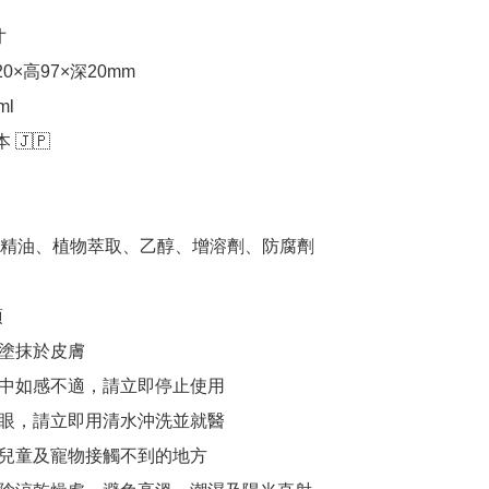


20×高97×深20mm

l

 🇯🇵

精油、植物萃取、乙醇、增溶劑、防腐劑



塗抹於皮膚

程中如感不適，請立即停止使用

入眼，請立即用清水沖洗並就醫

於兒童及寵物接觸不到的地方
