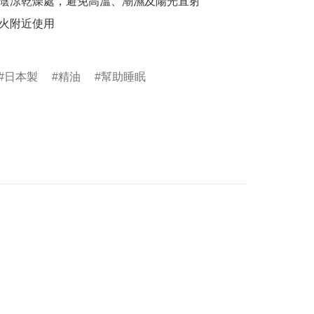
於陰涼乾燥處，避免高溫、潮濕及陽光直射

火附近使用

日本製
精油
幫助睡眠