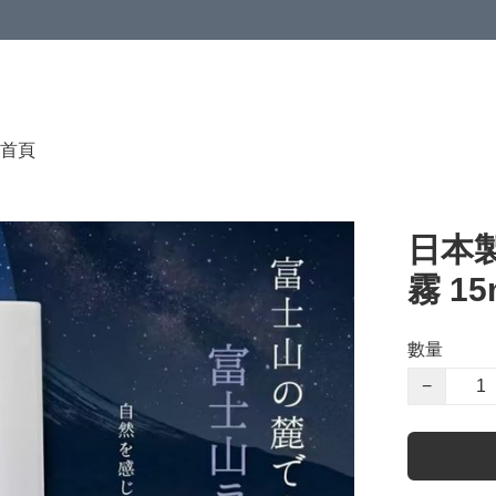
首頁
日本
霧 1
數量
−