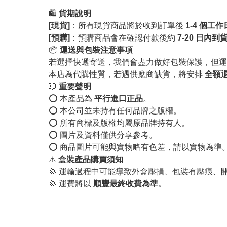
🛍️
貨期說明
[現貨]
：所有現貨商品將於收到訂單後
1-4 個工
[預購]
：預購商品會在確認付款後約
7-20 日內到
📦
運送與包裝注意事項
若選擇快遞寄送，我們會盡力做好包裝保護，但運
本店為代購性質，若遇供應商缺貨，將安排
全額
💥
重要聲明
⭕️ 本產品為
平行進口正品
。
⭕️ 本公司並未持有任何品牌之版權。
⭕️ 所有商標及版權均屬原品牌持有人。
⭕️ 圖片及資料僅供分享參考。
⭕️ 商品圖片可能與實物略有色差，請以實物為準
⚠️
盒裝產品購買須知
💢 運輸過程中可能導致外盒壓損、包裝有壓痕、
💢 運費將以
順豐最終收費為準
。