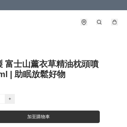
製 富士山薰衣草精油枕頭噴
5ml | 助眠放鬆好物
+
加至購物車