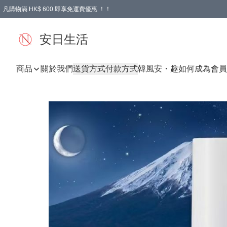
凡購物滿 HK$ 600 即享免運費優惠 ！！
安日生活
商品
關於我們
送貨方式
付款方式
韓風
安・趣
如何成為會員