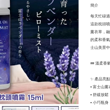
簡介
每天忙碌過
這款枕頭噴
薰衣草，融
的柔和香氣
士山美景中
💤 溫柔
✨ 產品亮點
▪️ 富士山
▪️ 舒緩放
▪️ 小巧瓶