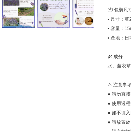
📦 包裝尺寸
▪️ 尺寸：寬
▪️ 容量：15m
▪️ 產地：日本
🌿 成分

水、薰衣草
⚠️ 注意事項
● 請勿直接
● 使用過
● 如不慎
● 請放置