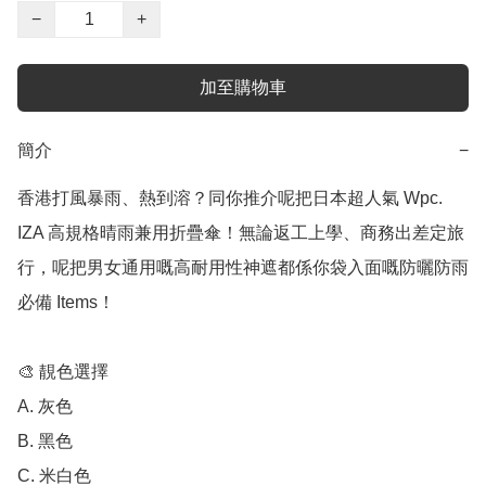
−
+
加至購物車
簡介
−
香港打風暴雨、熱到溶？同你推介呢把日本超人氣 Wpc. 
IZA 高規格晴雨兼用折疊傘！無論返工上學、商務出差定旅
行，呢把男女通用嘅高耐用性神遮都係你袋入面嘅防曬防雨
必備 Items！

🎨 靚色選擇

A. 灰色

B. 黑色

C. 米白色
