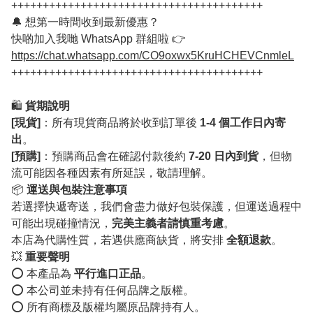
++++++++++++++++++++++++++++++++++++++++
🔔 想第一時間收到最新優惠？
快啲加入我哋 WhatsApp 群組啦 👉
https://chat.whatsapp.com/CO9oxwx5KruHCHEVCnmleL
++++++++++++++++++++++++++++++++++++++++
🛍️
貨期說明
[現貨]
：所有現貨商品將於收到訂單後
1-4 個工作日內寄
出
。
[預購]
：預購商品會在確認付款後約
7-20 日內到貨
，但物
流可能因各種因素有所延誤，敬請理解。
📦
運送與包裝注意事項
若選擇快遞寄送，我們會盡力做好包裝保護，但運送過程中
可能出現碰撞情況，
完美主義者請慎重考慮
。
本店為代購性質，若遇供應商缺貨，將安排
全額退款
。
💥
重要聲明
⭕️ 本產品為
平行進口正品
。
⭕️ 本公司並未持有任何品牌之版權。
⭕️ 所有商標及版權均屬原品牌持有人。