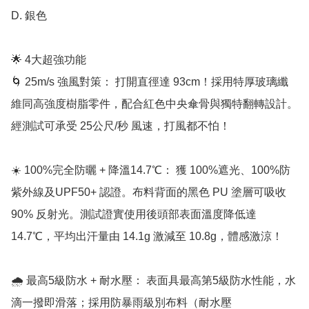
D. 銀色

🌟 4大超強功能

🌀 25m/s 強風對策： 打開直徑達 93cm！採用特厚玻璃纖
維同高強度樹脂零件，配合紅色中央傘骨與獨特翻轉設計。
經測試可承受 25公尺/秒 風速，打風都不怕！

☀️ 100%完全防曬 + 降溫14.7℃： 獲 100%遮光、100%防
紫外線及UPF50+ 認證。布料背面的黑色 PU 塗層可吸收 
90% 反射光。測試證實使用後頭部表面溫度降低達 
14.7℃，平均出汗量由 14.1g 激減至 10.8g，體感激涼！

🌧️ 最高5級防水 + 耐水壓： 表面具最高第5級防水性能，水
滴一撥即滑落；採用防暴雨級別布料（耐水壓 