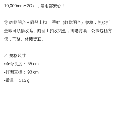
10,000mmH2O），暴雨都安心！

👌 輕鬆開合 + 附登山扣： 手動（輕鬆開合）規格，無須折
疊即可順暢收遮。附登山扣收納盒，掛喺背囊、公事包極方
便，商務、休閒皆宜。

📏 規格尺寸

▪️傘骨長度： 55 cm

▪️打開直徑： 93 cm

▪️重量： 315 g
