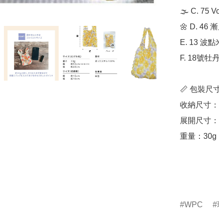
🌫️ C. 75 
🌼 D. 46
E. 13 波點
F. 18號牡丹
📏 包裝尺寸
收納尺寸：寬 
展開尺寸：寬 
重量：30g

WPC