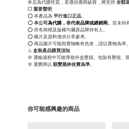
本店為代購性質，若遇供應商缺貨，將安排
全額
💥
重要聲明
⭕️ 本產品為
平行進口正品
。
⭕️
本公司
為代購，非代表品牌或經銷商
。
並未持
⭕️ 所有商標及版權均屬原品牌持有人。
⭕️ 圖片及資料僅供分享參考。
⭕️ 商品圖片可能與實物略有色差，請以實物為準
⚠️
盒裝產品購買須知
💢 運輸過程中可能導致外盒壓損、包裝有壓痕、
💢 運費將以
順豐最終收費為準
。
你可能感興趣的商品