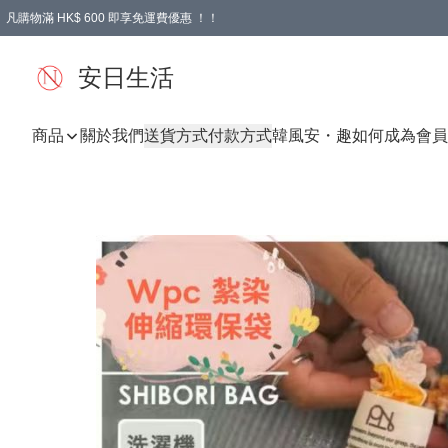
凡購物滿 HK$ 600 即享免運費優惠 ！！
安日生活
商品
關於我們
送貨方式
付款方式
韓風
安・趣
如何成為會員