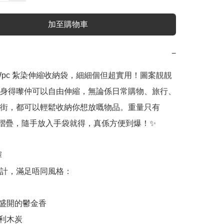
加至購物車
−
Wpc 紮染伸縮收納袋，細細個但超實用！圖案靚靚
身得嚟仲可以自由伸縮，無論係日常購物、旅行、
街，都可以輕鬆收納你想放嘅物品。重量只有 
需摺疊，隨手放入手袋就得，真係方便到爆！✨

 

計，滿足唔同風格：

4 朵盛開的鬱金香

 圖利木炭
