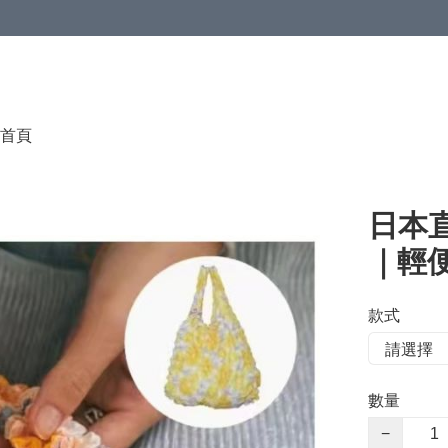
首頁
日本直
｜輕
款式
數量
−