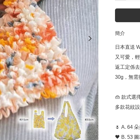
簡介
日本直送 
又可愛，輕
返工定係去
30g，無
👜 款式選擇 
多款花紋設
🌷 A. 6
🖤 B. 53