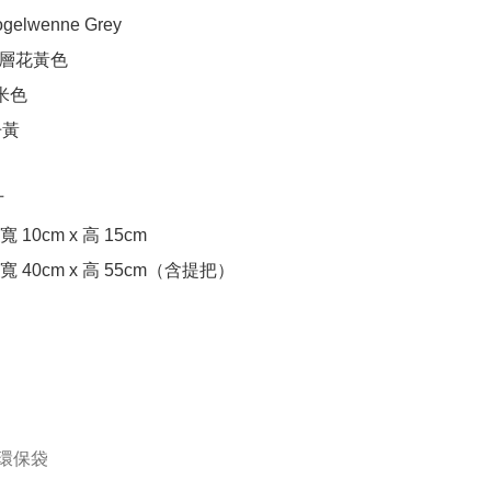
Vogelwenne Grey

 漸層花黃色

米色

黃



10cm x 高 15cm

40cm x 高 55cm（含提把）

環保袋