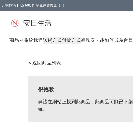
凡購物滿 HK$ 600 即享免運費優惠 ！！
安日生活
商品
關於我們
送貨方式
付款方式
韓風
安・趣
如何成為會員
< 返回商品列表
很抱歉
無法在網站上找到此商品，此商品可能已下架
確。