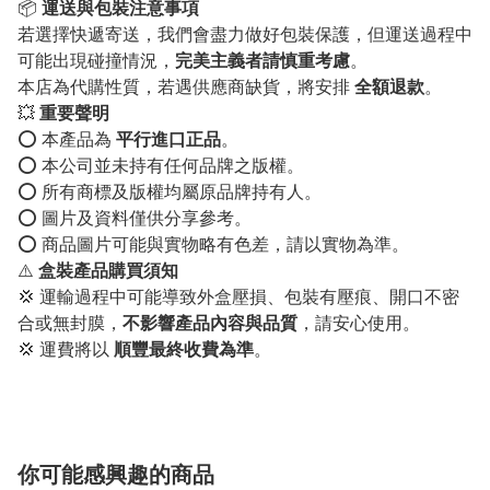
📦
運送與包裝注意事項
若選擇快遞寄送，我們會盡力做好包裝保護，但運送過程中
可能出現碰撞情況，
完美主義者請慎重考慮
。
本店為代購性質，若遇供應商缺貨，將安排
全額退款
。
💥
重要聲明
⭕️ 本產品為
平行進口正品
。
⭕️ 本公司並未持有任何品牌之版權。
⭕️ 所有商標及版權均屬原品牌持有人。
⭕️ 圖片及資料僅供分享參考。
⭕️ 商品圖片可能與實物略有色差，請以實物為準。
⚠️
盒裝產品購買須知
💢 運輸過程中可能導致外盒壓損、包裝有壓痕、開口不密
合或無封膜，
不影響產品內容與品質
，請安心使用。
💢 運費將以
順豐最終收費為準
。
你可能感興趣的商品