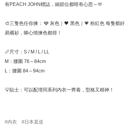
有PEACH JOHN標誌，細節位都咁有心思～🫶

🎨三隻色任你揀： 🩶 灰色｜🖤 黑色｜💗 粉紅色 每隻都好
易襯衫，睇心情揀色都得！

📏尺寸：S / M / L / LL

M：腰圍 76～84cm

L：腰圍 84～94cm

💡貼士：可以配埋同系列內衣一齊着，型格又精神！

內衣
日本直送