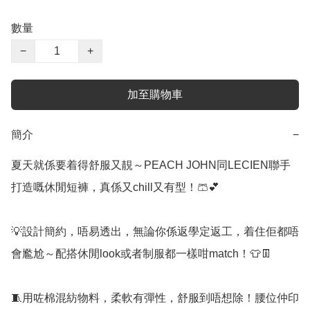
數量
−
+
加至購物車
簡介
−
夏天就係要着得舒服又靚～PEACH JOHN同LECIEN聯手
打造嘅休閒短褲，真係又chill又有型！🩳💕

💡設計簡約，唔易透出，無論你係返學定返工，着住佢都唔
會尷尬～配搭休閒look或者制服都一樣咁match！👕👖

🧵用咗棉混紡物料，柔軟有彈性，舒服到唔想除！腰位仲印