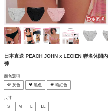
日本直送 PEACH JOHN x LECIEN 聯名休閒內
褲
顏色選項
🩶 灰色
🖤 黑色
💗 粉紅色
尺寸
S
M
L
LL