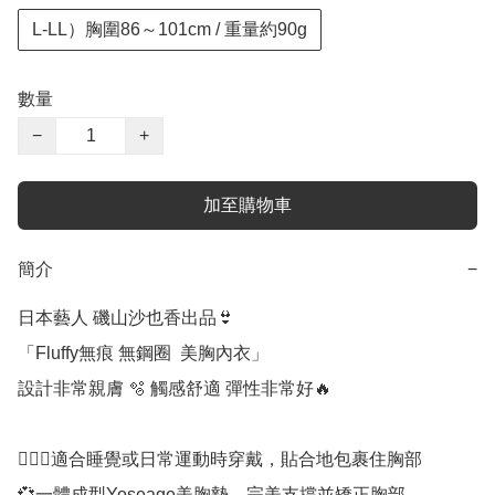
L-LL）胸圍86～101cm / 重量約90g
數量
−
+
加至購物車
簡介
−
日本藝人 磯山沙也香出品👙

「Fluffy無痕 無鋼圈  美胸內衣」

設計非常親膚 🫧 觸感舒適 彈性非常好🔥

🧘🏻‍♀️適合睡覺或日常運動時穿戴，貼合地包裹住胸部

💞一體成型Yoseage美胸墊，完美支撐並矯正胸部
