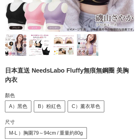
日本直送 NeedsLabo Fluffy無痕無鋼圈 美胸
內衣
顏色
A）黑色
B）粉紅色
C）薰衣草色
尺寸
M-L ）胸圍79～94cm / 重量約80g