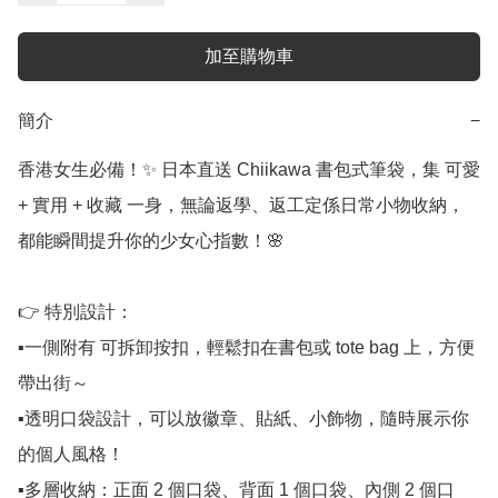
加至購物車
簡介
−
香港女生必備！✨ 日本直送 Chiikawa 書包式筆袋，集 可愛 
+ 實用 + 收藏 一身，無論返學、返工定係日常小物收納，
都能瞬間提升你的少女心指數！🌸

👉 特別設計：

▪️一側附有 可拆卸按扣，輕鬆扣在書包或 tote bag 上，方便
帶出街～

▪️透明口袋設計，可以放徽章、貼紙、小飾物，隨時展示你
的個人風格！

▪️多層收納：正面 2 個口袋、背面 1 個口袋、內側 2 個口