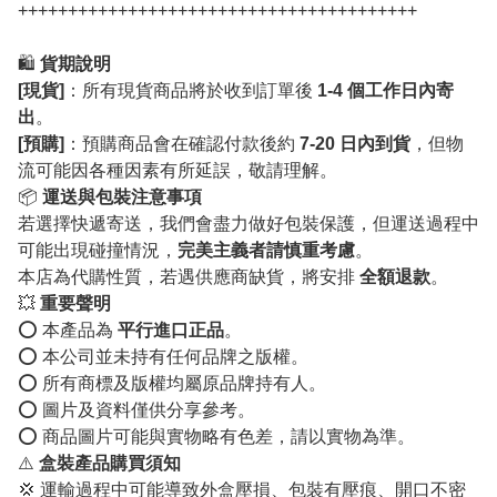
++++++++++++++++++++++++++++++++++++++++
🛍️
貨期說明
[現貨]
：所有現貨商品將於收到訂單後
1-4 個工作日內寄
出
。
[預購]
：預購商品會在確認付款後約
7-20 日內到貨
，但物
流可能因各種因素有所延誤，敬請理解。
📦
運送與包裝注意事項
若選擇快遞寄送，我們會盡力做好包裝保護，但運送過程中
可能出現碰撞情況，
完美主義者請慎重考慮
。
本店為代購性質，若遇供應商缺貨，將安排
全額退款
。
💥
重要聲明
⭕️ 本產品為
平行進口正品
。
⭕️ 本公司並未持有任何品牌之版權。
⭕️ 所有商標及版權均屬原品牌持有人。
⭕️ 圖片及資料僅供分享參考。
⭕️ 商品圖片可能與實物略有色差，請以實物為準。
⚠️
盒裝產品購買須知
💢 運輸過程中可能導致外盒壓損、包裝有壓痕、開口不密