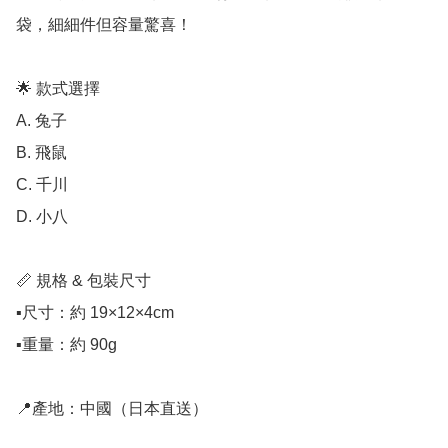
袋，細細件但容量驚喜！

🌟 款式選擇

A. 兔子

B. 飛鼠

C. 千川

D. 小八

📏 規格 & 包裝尺寸

▪️尺寸：約 19×12×4cm

▪️重量：約 90g

📍產地：中國（日本直送）
