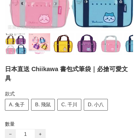
日本直送 Chiikawa 書包式筆袋｜必搶可愛文
具
款式
A. 兔子
B. 飛鼠
C. 千川
D. 小八
數量
−
+