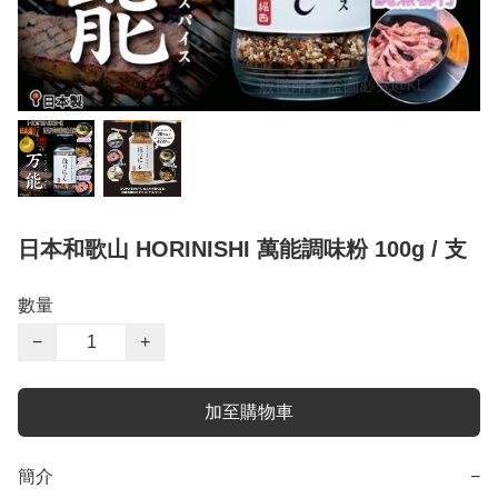
日本和歌山 HORINISHI 萬能調味粉 100g / 支
數量
−
+
加至購物車
簡介
−