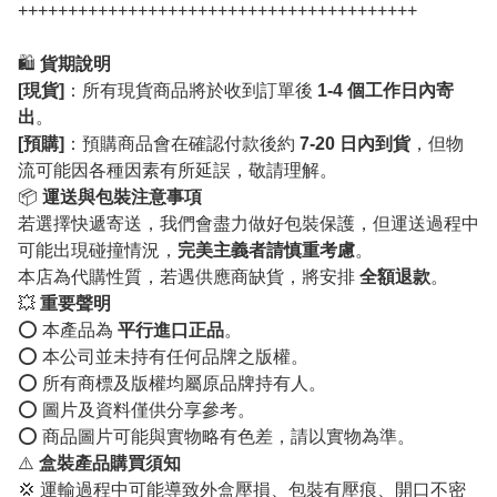
++++++++++++++++++++++++++++++++++++++++
🛍️
貨期說明
[現貨]
：所有現貨商品將於收到訂單後
1-4 個工作日內寄
出
。
[預購]
：預購商品會在確認付款後約
7-20 日內到貨
，但物
流可能因各種因素有所延誤，敬請理解。
📦
運送與包裝注意事項
若選擇快遞寄送，我們會盡力做好包裝保護，但運送過程中
可能出現碰撞情況，
完美主義者請慎重考慮
。
本店為代購性質，若遇供應商缺貨，將安排
全額退款
。
💥
重要聲明
⭕️ 本產品為
平行進口正品
。
⭕️ 本公司並未持有任何品牌之版權。
⭕️ 所有商標及版權均屬原品牌持有人。
⭕️ 圖片及資料僅供分享參考。
⭕️ 商品圖片可能與實物略有色差，請以實物為準。
⚠️
盒裝產品購買須知
💢 運輸過程中可能導致外盒壓損、包裝有壓痕、開口不密