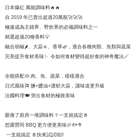
日本爆紅 萬能調味料🔥🔥

自 2019 年已賣出超過20萬瓶🚀🚀🚀

極速成為主婦界、野炊界的必備調味料之一

精選超過20種香料💡

融合胡椒🌶️、大蒜🧄、香草🌿，適合各種肉類、魚類與蔬菜

完美提升食材美味✨  令如何食材變得超好食的神奇魔法🪄

全能搭配🥘 肉、魚、蔬菜，樣樣適合

日式風味🎏 鹽+醬油+濃郁大蒜，讓味道更升級

法國料理🍽️ 突出食材的極致美味

厭倦了廚房一堆調味料？一支就搞定🧂

想露營同 BBQ 更方便更美味🍖🐟🥦

 一支就搞定 🧂快來試試啦‼️
