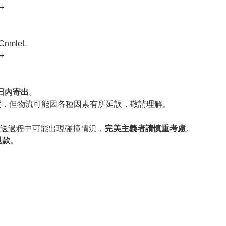
+
VCnmleL
+
作日內寄出
。
貨
，但物流可能因各種因素有所延誤，敬請理解。
送過程中可能出現碰撞情況，
完美主義者請慎重考慮
。
退款
。
。