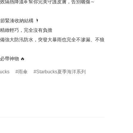
效隔熱降溫❄️ 幫你完美守護皮膚，告別曬傷～

 節緊湊收納結構 🌂

精緻輕巧，完全沒有負擔

備強大防汛防水，突發大暴雨也完全不滲漏、不狼
必帶神物 🔥
ucks
雨傘
Starbucks夏季海洋系列