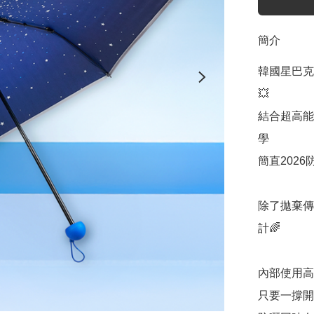
簡介
韓國星巴克破
💥

結合超高能
學

簡直2026
除了拋棄傳
計🌈

內部使用高
只要一撐開