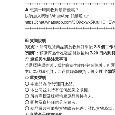
+++++++++++++++++++++++++++++++++++++++
🔔 想第一時間收到最新優惠？
快啲加入我哋 WhatsApp 群組啦 👉
https://chat.whatsapp.com/CO9oxwx5KruHCHE
+++++++++++++++++++++++++++++++++++++++
🛍️
貨期說明
[現貨]
：所有現貨商品將於收到訂單後
2-5 個工
[預購]
：預購商品會在確認付款後約
7-20 日內到
📦
運送與包裝注意事項
若選擇快遞寄送，我們會盡力做好包裝保護，但運
本店為代購性質，若遇供應商缺貨，將安排
全額
💥
重要聲明
⭕️ 本產品為
平行進口正品
。
⭕️ 本公司並未持有任何品牌之版權。
⭕️ 所有商標及版權均屬原品牌持有人。
⭕️ 圖片及資料僅供分享參考。
⭕️ 商品圖片可能與實物略有色差，請以實物為準
⚠️
盒裝產品購買須知