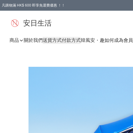
凡購物滿 HK$ 600 即享免運費優惠 ！！
安日生活
商品
關於我們
送貨方式
付款方式
韓風
安・趣
如何成為會員