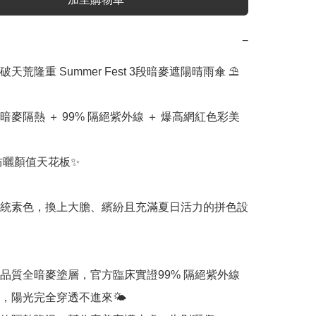
−
天荒隆重 Summer Fest 3段暗麥遮陽晴雨傘 ⛱️
暗麥隔熱 ＋ 99% 隔絕紫外線 ＋ 爆高網紅色彩美
防曬顏值天花板✨

統素色，換上大膽、繽紛且充滿夏日活力的拼色設
品質全暗麥塗層，官方臨床實證99% 隔絕紫外線

，陽光完全穿透不進來🌤️
