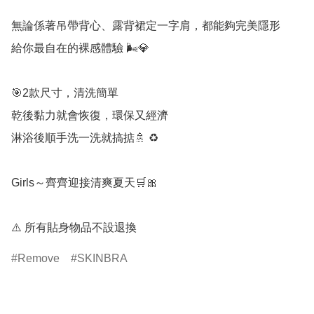
無論係著吊帶背心、露背裙定一字肩，都能夠完美隱形

給你最自在的裸感體驗 🌬️💎

🎯2款尺寸，清洗簡單

乾後黏力就會恢復，環保又經濟

淋浴後順手洗一洗就搞掂🚿 ♻️

Girls～齊齊迎接清爽夏天🛒🎀

⚠️ 所有貼身物品不設退換
Remove
SKINBRA