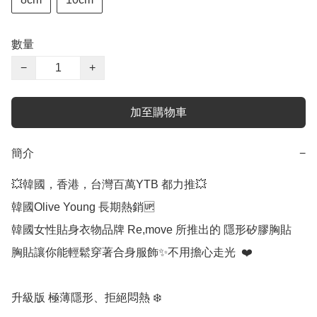
數量
−
+
加至購物車
簡介
−
💥韓國，香港，台灣百萬YTB 都力推💥

韓國Olive Young 長期熱銷🆙

韓國女性貼身衣物品牌 Re,move 所推出的 隱形矽膠胸貼

胸貼讓你能輕鬆穿著合身服飾✨不用擔心走光  ❤️

升級版 極薄隱形、拒絕悶熱 ❄️ 
