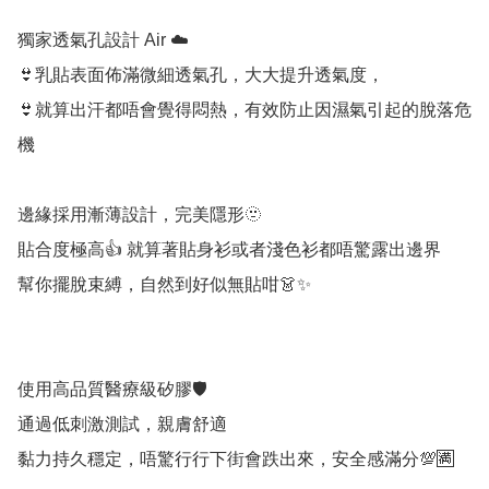
獨家透氣孔設計 Air ☁️

👙乳貼表面佈滿微細透氣孔，大大提升透氣度，

👙就算出汗都唔會覺得悶熱，有效防止因濕氣引起的脫落危
機

邊緣採用漸薄設計，完美隱形🫥

貼合度極高👍 就算著貼身衫或者淺色衫都唔驚露出邊界

幫你擺脫束縛，自然到好似無貼咁👗✨

使用高品質醫療級矽膠🛡️

通過低刺激測試，親膚舒適

黏力持久穩定，唔驚行行下街會跌出來，安全感滿分💯🈵
