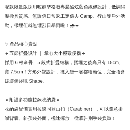
呢款限量版採用咗超型格嘅專屬酷炫藍色線條設計，低調得
嚟極具質感。無論係日常返工定係去 Camp、行山等戶外活
動，帶埋佢就無懼烈日暴雨啦！🌧️☀️

✨ 產品核心賣點

🔹五節折疊設計 ｜ 掌心大小極致便攜🔹

採用 6 根傘骨、5 段式折疊結構，摺埋之後高只有 18cm、
寬 7.5cm！方形外觀設計，擺入袋一啲都唔霸位，完全唔會
破壞個袋嘅 Shape。

🔹附設多功能拉鍊收納袋🔹

收納袋配備實用拉鍊同登山扣（Carabiner），可以隨意掛
喺背囊、斜孭袋外面，極速攞放，徹底告別手袋負重！
