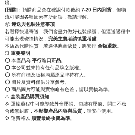
出
。
[預購]
：預購商品會在確認付款後約
7-20 日內到貨
，但物
流可能因各種因素有所延誤，敬請理解。
📦
運送與包裝注意事項
若選擇快遞寄送，我們會盡力做好包裝保護，但運送過程中
可能出現碰撞情況，
完美主義者請慎重考慮
。
本店為代購性質，若遇供應商缺貨，將安排
全額退款
。
💥
重要聲明
⭕️ 本產品為
平行進口正品
。
⭕️ 本公司並未持有任何品牌之版權。
⭕️ 所有商標及版權均屬原品牌持有人。
⭕️ 圖片及資料僅供分享參考。
⭕️ 商品圖片可能與實物略有色差，請以實物為準。
⚠️
盒裝產品購買須知
💢 運輸過程中可能導致外盒壓損、包裝有壓痕、開口不密
合或無封膜，
不影響產品內容與品質
，請安心使用。
💢 運費將以
順豐最終收費為準
。