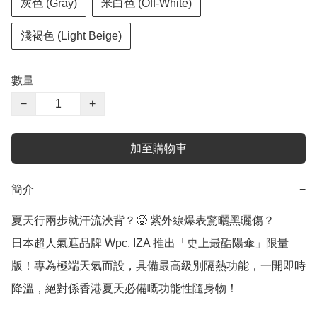
灰色 (Gray)
米白色 (Off-White)
淺褐色 (Light Beige)
數量
−
+
加至購物車
簡介
−
夏天行兩步就汗流浹背？🥵 紫外線爆表驚曬黑曬傷？

日本超人氣遮品牌 Wpc. IZA 推出「史上最酷陽傘」限量
版！專為極端天氣而設，具備最高級別隔熱功能，一開即時
降溫，絕對係香港夏天必備嘅功能性隨身物！
