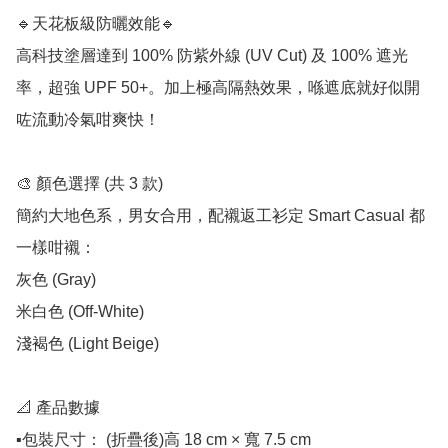
🔹天花板級防曬效能🔹

高科技塗層達到 100% 防紫外線 (UV Cut) 及 100% 遮光
率，超強 UPF 50+。加上極高隔熱效果，喺遮底就好似開
咗流動冷氣咁爽快！

🎨 顏色選擇 (共 3 款)

簡約大地色系，男女合用，配襯返工衫定 Smart Casual 都
一樣咁襯：

灰色 (Gray)

米白色 (Off-White)

淺褐色 (Light Beige)

📐 產品數據

▪️包裝尺寸： (折疊後)高 18 cm × 寬 7.5 cm
