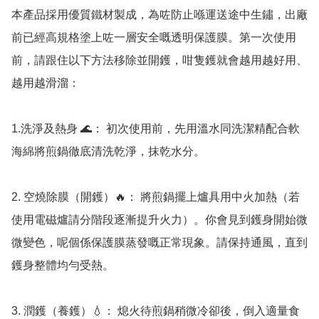
本產品採用優質鐵材製成，為咗防止喺運送途中生鏽，出廠
前已經高規格塗上咗一層安全嘅透明保護膜。第一次使用
前，請跟住以下方法移除並開鑊，咁隻鑊就會越用越好用、
越用越滑溜：

1.洗淨及熱身 🌊： 初次使用前，先用溫水同洗潔精配合軟
海綿將煎鍋徹底清洗乾淨，抹乾水分。

2. 空燒除膜（開鑊）🔥： 將煎鍋擺上爐具用中火加熱（若
使用電磁爐請分階段逐漸提升火力）。你會見到鑊身開始微
微變色，呢個係保護膜蒸發嘅正常現象。請保持通風，直到
鑊身整體均勻受熱。

3. 潤鑊（養鑊）💧： 熄火待煎鍋稍微冷卻後，倒入適量食