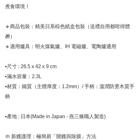
煮食環境！

🔹商品包裝：精美日系棕色紙盒包裝（送禮自用都咁得體 
🎁）

🔹適用爐具：明火煤氣爐、IH 電磁爐、電陶爐通用

▪️尺寸 : 26.5 x 42 x 9 cm

▪️滿水容量：2.3L

▪️材質：鐵質（主體厚度：1.2mm）/ 手柄：溫潤防燙木質手
柄

▪️產地 : 日本(Made in Japan - 燕三條職人製造)

🧼 新鑊護理：極簡易「開鑊與除膜」方法
