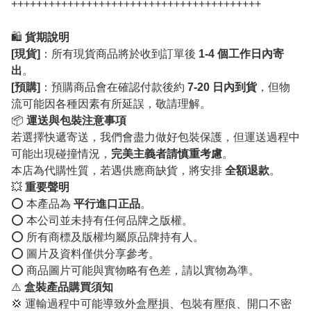
++++++++++++++++++++++++++++++++++++++++
🛍️
貨期說明
[現貨]
：所有現貨商品將於收到訂單後
1-4 個工作日內寄
出
。
[預購]
：預購商品會在確認付款後約
7-20 日內到貨
，但物
流可能因各種因素有所延誤，敬請理解。
📦
運送與包裝注意事項
若選擇快遞寄送，我們會盡力做好包裝保護，但運送過程中
可能出現碰撞情況，
完美主義者請慎重考慮
。
本店為代購性質，若遇供應商缺貨，將安排
全額退款
。
💥
重要聲明
⭕️ 本產品為
平行進口正品
。
⭕️ 本公司並未持有任何品牌之版權。
⭕️ 所有商標及版權均屬原品牌持有人。
⭕️ 圖片及資料僅供分享參考。
⭕️ 商品圖片可能與實物略有色差，請以實物為準。
⚠️
盒裝產品購買須知
💢 運輸過程中可能導致外盒壓損、包裝有壓痕、開口不密