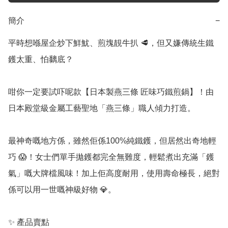
簡介
−
平時想喺屋企炒下鮮魷、煎塊靚牛扒 🥩，但又嫌傳統生鐵
鑊太重、怕黐底？

咁你一定要試吓呢款【日本製燕三條 匠味巧鐵煎鍋】！由
日本殿堂級金屬工藝聖地「燕三條」職人傾力打造。

最神奇嘅地方係，雖然佢係100%純鐵鑊，但居然出奇地輕
巧 😱！女士們單手拋鑊都完全無難度，輕鬆煮出充滿「鑊
氣」嘅大牌檔風味！加上佢高度耐用，使用壽命極長，絕對
係可以用一世嘅神級好物 💎。

✨ 產品賣點
