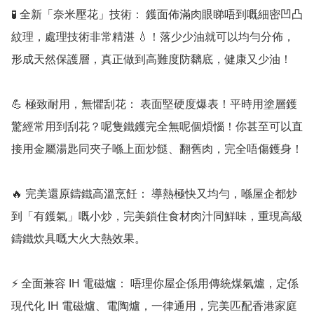
🧪 全新「奈米壓花」技術： 鑊面佈滿肉眼睇唔到嘅細密凹凸
紋理，處理技術非常精湛 💧！落少少油就可以均勻分佈，
形成天然保護層，真正做到高難度防黐底，健康又少油！

💪 極致耐用，無懼刮花： 表面堅硬度爆表！平時用塗層鑊
驚經常用到刮花？呢隻鐵鑊完全無呢個煩惱！你甚至可以直
接用金屬湯匙同夾子喺上面炒餸、翻舊肉，完全唔傷鑊身！

🔥 完美還原鑄鐵高溫烹飪： 導熱極快又均勻，喺屋企都炒
到「有鑊氣」嘅小炒，完美鎖住食材肉汁同鮮味，重現高級
鑄鐵炊具嘅大火大熱效果。

⚡️ 全面兼容 IH 電磁爐： 唔理你屋企係用傳統煤氣爐，定係
現代化 IH 電磁爐、電陶爐，一律通用，完美匹配香港家庭