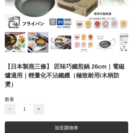
【日本製燕三條】 匠味巧鐵煎鍋 26cm｜電磁
爐適用｜輕量化不沾鐵鑊（極致耐用/木柄防
燙）
數量
−
+
加至購物車