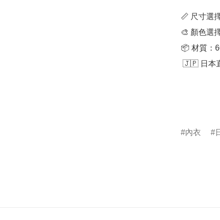
📏 尺寸選擇：S 
🎨 顏色選
📦 材質：
 🇯🇵 日本直送，品質保證！

內衣