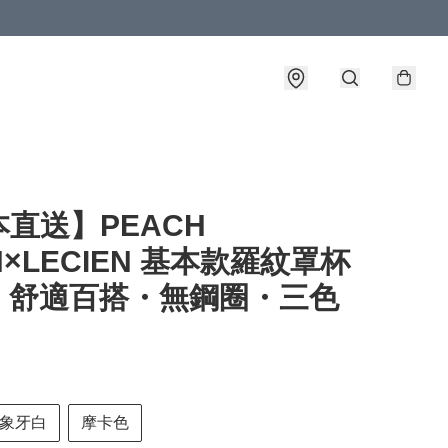
直送】PEACH
N×LECIEN 基本款羅紋罩杯
｜舒適百搭・無鋼圈・三色
象牙白
摩卡色