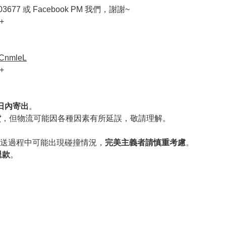
677 或 Facebook PM 我們，謝謝~
+
VCnmleL
+
作日內寄出
。
貨
，但物流可能因各種因素有所延誤，敬請理解。
送過程中可能出現碰撞情況，
完美主義者請慎重考慮
。
退款
。