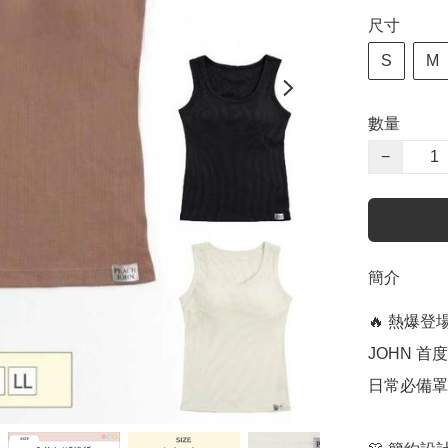
尺寸
S
M
數量
−
簡介
🔥 熱爆
JOHN 
日常必備罩