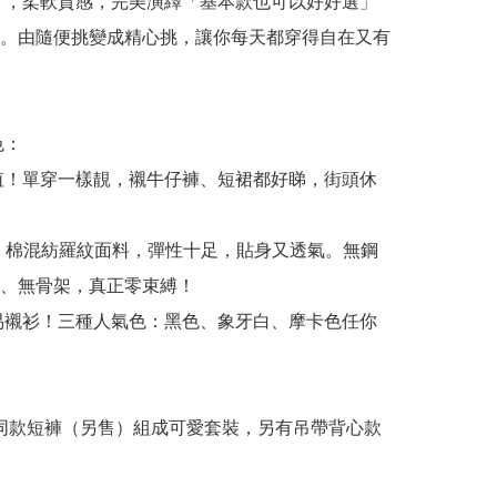
設計，柔軟質感，完美演繹「基本款也可以好好選」
。由隨便挑變成精心挑，讓你每天都穿得自在又有
：

所值！單穿一樣靚，襯牛仔褲、短裙都好睇，街頭休
適！棉混紡羅紋面料，彈性十足，貼身又透氣。無鋼
、無骨架，真正零束縛！

款易襯衫！三種人氣色：黑色、象牙白、摩卡色任你
 可配搭同款短褲（另售）組成可愛套裝，另有吊帶背心款