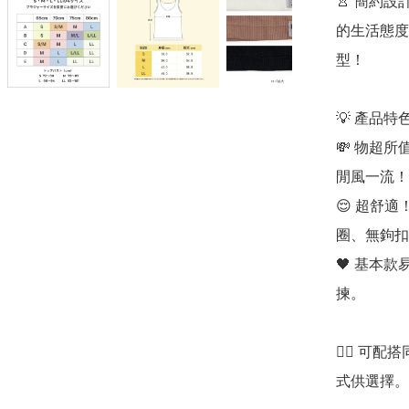
👚 簡約
的生活態度
型！

💡 產品特色
💸 物超
閒風一流！

😌 超舒
圈、無鉤扣
🖤 基本
揀。

👯‍♀️
式供選擇。
