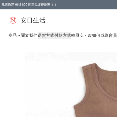
凡購物滿 HK$ 600 即享免運費優惠 ！！
安日生活
商品
關於我們
送貨方式
付款方式
韓風
安・趣
如何成為會員