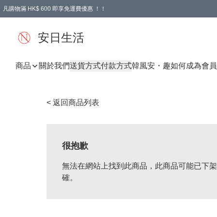
凡購物滿 HK$ 600 即享免運費優惠 ！！
安日生活
商品
關於我們
送貨方式
付款方式
韓風
安・趣
如何成為會員
< 返回商品列表
很抱歉
無法在網站上找到此商品，此商品可能已下架
確。