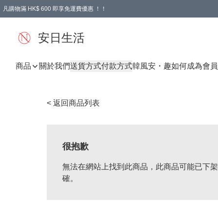
凡購物滿 HK$ 600 即享免運費優惠 ！！
安日生活
商品
關於我們
送貨方式
付款方式
韓風
安・趣
如何成為會員
< 返回商品列表
很抱歉
無法在網站上找到此商品，此商品可能已下架
確。