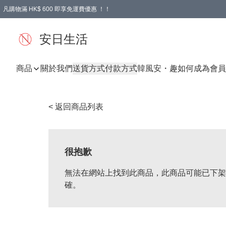
凡購物滿 HK$ 600 即享免運費優惠 ！！
安日生活
商品
關於我們
送貨方式
付款方式
韓風
安・趣
如何成為會員
< 返回商品列表
很抱歉
無法在網站上找到此商品，此商品可能已下架
確。