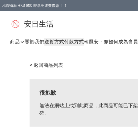
凡購物滿 HK$ 600 即享免運費優惠 ！！
安日生活
商品
關於我們
送貨方式
付款方式
韓風
安・趣
如何成為會員
< 返回商品列表
很抱歉
無法在網站上找到此商品，此商品可能已下架
確。